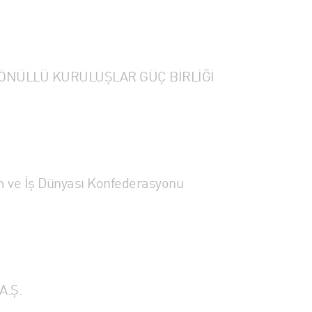
GÖNÜLLÜ KURULUŞLAR GÜÇ BİRLİĞİ
im ve İş Dünyası Konfederasyonu
A.Ş.