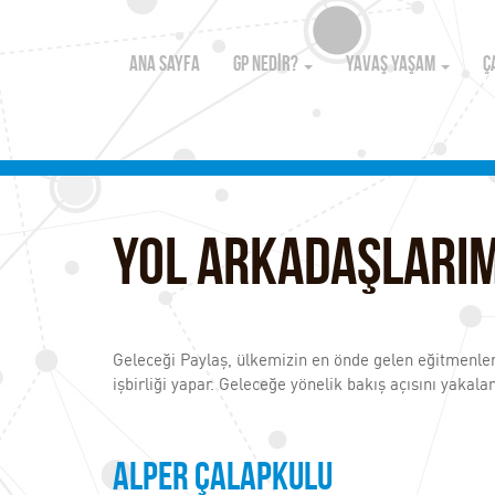
ANA SAYFA
GP NEDİR?
YAVAŞ YAŞAM
Ç
Yol Arkadaşlarım
Geleceği Paylaş, ülkemizin en önde gelen eğitmenleri, 
işbirliği yapar. Geleceğe yönelik bakış açısını yaka
Alper Çalapkulu