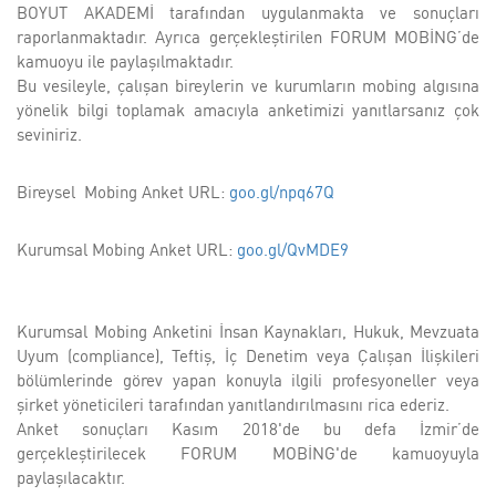
BOYUT AKADEMİ tarafından uygulanmakta ve sonuçları
raporlanmaktadır. Ayrıca gerçekleştirilen FORUM MOBİNG’de
kamuoyu ile paylaşılmaktadır.
Bu vesileyle, çalışan bireylerin ve kurumların mobing algısına
yönelik bilgi toplamak amacıyla anketimizi yanıtlarsanız çok
seviniriz.
Bireysel Mobing Anket URL:
goo.gl/npq67Q
Kurumsal Mobing Anket URL:
goo.gl/QvMDE9
Kurumsal Mobing Anketini İnsan Kaynakları, Hukuk, Mevzuata
Uyum (compliance), Teftiş, İç Denetim veya Çalışan İlişkileri
bölümlerinde görev yapan konuyla ilgili profesyoneller veya
şirket yöneticileri tarafından yanıtlandırılmasını rica ederiz.
Anket sonuçları Kasım 2018'de bu defa İzmir’de
gerçekleştirilecek FORUM MOBİNG'de kamuoyuyla
paylaşılacaktır.