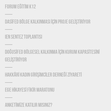
FORUM EĞİTİM K12
DASİFED BÖLGE KALKINMASI İÇİN PROJE GELİŞTİRİYOR
IEN Sentez Toplantısı
DOĞUSİFED BÖLGESEL KALKINMA İÇİN KURUM KAPASİTESİNİ
GELİŞTİRİYOR
HAKKÂRİ KADIN GİRİŞİMCİLER DERNEĞİ ZİYARETİ
EGE HİKAYESİ FİKİR MARATONU
ANKETİMİZE KATILIR MISINIZ?