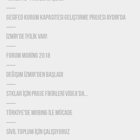
GESİFED Kurum Kapasitesi Geliştirme Projesi Aydın'da
İZMİR'de İYİLİK Var!
FORUM MOBİNG 2018
Değişim İzmir'den Başladı
STKLAR İÇİN PROJE FİKİRLERİ VİDEA'DA...
TÜRKİYE'DE MOBING İLE MÜCADE
SİVİL TOPLUM İÇİN ÇALIŞIYORUZ