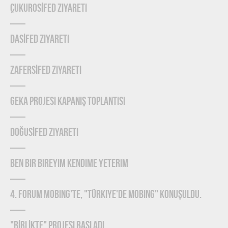
ÇUKUROSİFED Ziyareti
DASİFED Ziyareti
ZAFERSİFED Ziyareti
GEKA Projesi Kapanış Toplantısı
DOĞUSİFED Ziyareti
Ben Bir Bireyim Kendime Yeterim
4. Forum Mobing'te, "Türkiye'de Mobing" konuşuldu.
"BİRLİKTE" Projesi Başladı