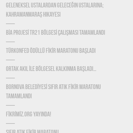
Geleneksel Ustalardan Geleceğin Ustalarına;
Kahramanmaraş Hikayesi
BİA PROJESİ TR21 BÖLGESİ ÇALIŞMASI TAMAMLANDI
TÜRKONFED Ödüllü FİKİR Maratonu Başladı
ORTAK AKIL İLE BÖLGESEL KALKINMA BAŞLADI…
BORNOVA BELEDİYESİ SIFIR ATIK FİKİR MARATONU
TAMAMLANDI
FİKRİMİZ.ORG YAYINDA!
SIFIR ATIK FİKİR MARATONU