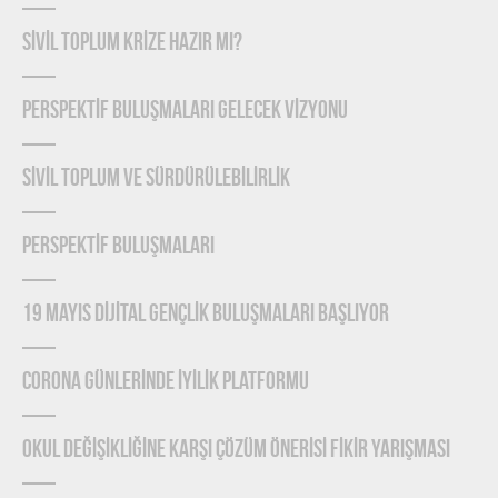
SİVİL TOPLUM KRİZE HAZIR MI?
PERSPEKTİF BULUŞMALARI GELECEK VİZYONU
SİVİL TOPLUM VE SÜRDÜRÜLEBİLİRLİK
PERSPEKTİF BULUŞMALARI
19 MAYIS DİJİTAL GENÇLİK BULUŞMALARI BAŞLIYOR
CORONA GÜNLERİNDE İYİLİK PLATFORMU
OKUL DEĞİŞİKLİĞİNE KARŞI ÇÖZÜM ÖNERİSİ FİKİR YARIŞMASI