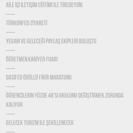
AİLE İÇİ İLETİŞİM EĞİTİMİ İLE TİREDEYDİK
TÜRKONFED ZİYARETİ
YEGAM ve GELECEĞİ PAYLAŞ EKİPLERİ BULUŞTU
ÖĞRETMEN KARİYER FUARI
DASİFED ÖDÜLLÜ FİKİR MARATONU
ÖĞRENCİLERİN YÜZDE 46'SI OKULUNU DEĞİŞTİRMEK ZORUNDA
KALIYOR
GELECEK TURİZM İLE ŞEKİLLENECEK