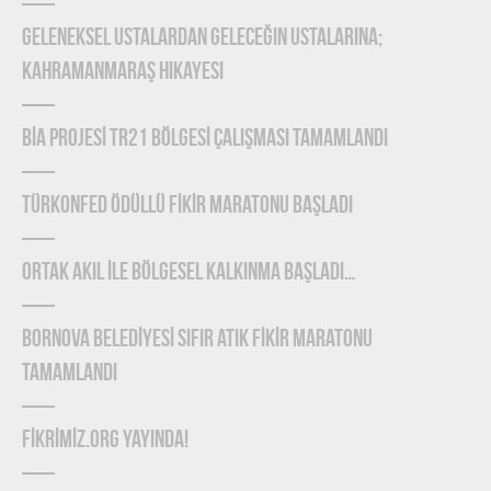
Geleneksel Ustalardan Geleceğin Ustalarına;
Kahramanmaraş Hikayesi
BİA PROJESİ TR21 BÖLGESİ ÇALIŞMASI TAMAMLANDI
TÜRKONFED Ödüllü FİKİR Maratonu Başladı
ORTAK AKIL İLE BÖLGESEL KALKINMA BAŞLADI…
BORNOVA BELEDİYESİ SIFIR ATIK FİKİR MARATONU
TAMAMLANDI
FİKRİMİZ.ORG YAYINDA!