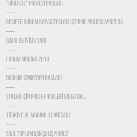
"BİRLİKTE" Projesi Başladı
GESİFED Kurum Kapasitesi Geliştirme Projesi Aydın'da
İZMİR'de İYİLİK Var!
FORUM MOBİNG 2018
Değişim İzmir'den Başladı
STKLAR İÇİN PROJE FİKİRLERİ VİDEA'DA...
TÜRKİYE'DE MOBING İLE MÜCADE
SİVİL TOPLUM İÇİN ÇALIŞIYORUZ