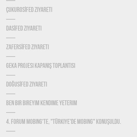
ÇUKUROSİFED Ziyareti
DASİFED Ziyareti
ZAFERSİFED Ziyareti
GEKA Projesi Kapanış Toplantısı
DOĞUSİFED Ziyareti
Ben Bir Bireyim Kendime Yeterim
4. Forum Mobing'te, "Türkiye'de Mobing" konuşuldu.