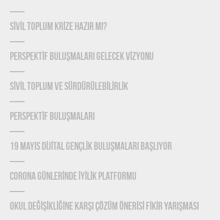
SİVİL TOPLUM KRİZE HAZIR MI?
PERSPEKTİF BULUŞMALARI GELECEK VİZYONU
SİVİL TOPLUM VE SÜRDÜRÜLEBİLİRLİK
PERSPEKTİF BULUŞMALARI
19 MAYIS DİJİTAL GENÇLİK BULUŞMALARI BAŞLIYOR
CORONA GÜNLERİNDE İYİLİK PLATFORMU
OKUL DEĞİŞİKLİĞİNE KARŞI ÇÖZÜM ÖNERİSİ FİKİR YARIŞMASI