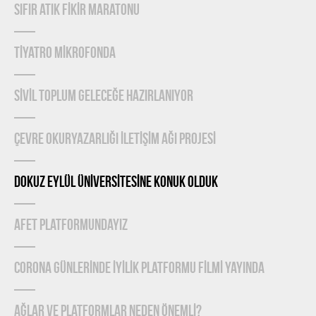
SIFIR ATIK FİKİR MARATONU
TİYATRO MİKROFONDA
SİVİL TOPLUM GELECEĞE HAZIRLANIYOR
ÇEVRE OKURYAZARLIĞI İLETİŞİM AĞI PROJESİ
DOKUZ EYLÜL ÜNİVERSİTESİNE KONUK OLDUK
AFET PLATFORMUNDAYIZ
CORONA GÜNLERİNDE İYİLİK PLATFORMU FİLMİ YAYINDA
Ağlar ve Platformlar Neden Önemlİ?