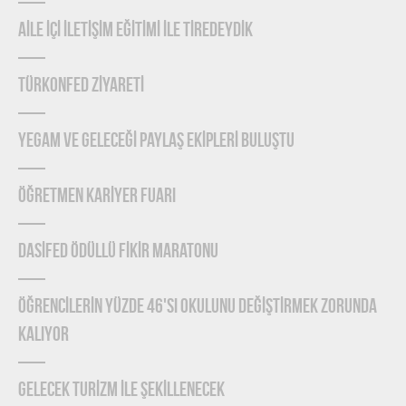
AİLE İÇİ İLETİŞİM EĞİTİMİ İLE TİREDEYDİK
TÜRKONFED ZİYARETİ
YEGAM ve GELECEĞİ PAYLAŞ EKİPLERİ BULUŞTU
ÖĞRETMEN KARİYER FUARI
DASİFED ÖDÜLLÜ FİKİR MARATONU
ÖĞRENCİLERİN YÜZDE 46'SI OKULUNU DEĞİŞTİRMEK ZORUNDA
KALIYOR
GELECEK TURİZM İLE ŞEKİLLENECEK