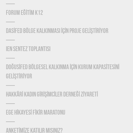
FORUM EĞİTİM K12
DASİFED BÖLGE KALKINMASI İÇİN PROJE GELİŞTİRİYOR
IEN Sentez Toplantısı
DOĞUSİFED BÖLGESEL KALKINMA İÇİN KURUM KAPASİTESİNİ
GELİŞTİRİYOR
HAKKÂRİ KADIN GİRİŞİMCİLER DERNEĞİ ZİYARETİ
EGE HİKAYESİ FİKİR MARATONU
ANKETİMİZE KATILIR MISINIZ?