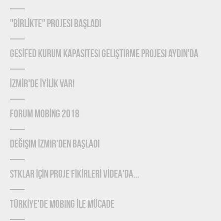
"BİRLİKTE" Projesi Başladı
GESİFED Kurum Kapasitesi Geliştirme Projesi Aydın'da
İZMİR'de İYİLİK Var!
FORUM MOBİNG 2018
Değişim İzmir'den Başladı
STKLAR İÇİN PROJE FİKİRLERİ VİDEA'DA...
TÜRKİYE'DE MOBING İLE MÜCADE