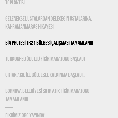
TOPLANTISI
Geleneksel Ustalardan Geleceğin Ustalarına;
Kahramanmaraş Hikayesi
BİA PROJESİ TR21 BÖLGESİ ÇALIŞMASI TAMAMLANDI
TÜRKONFED Ödüllü FİKİR Maratonu Başladı
ORTAK AKIL İLE BÖLGESEL KALKINMA BAŞLADI…
BORNOVA BELEDİYESİ SIFIR ATIK FİKİR MARATONU
TAMAMLANDI
FİKRİMİZ.ORG YAYINDA!