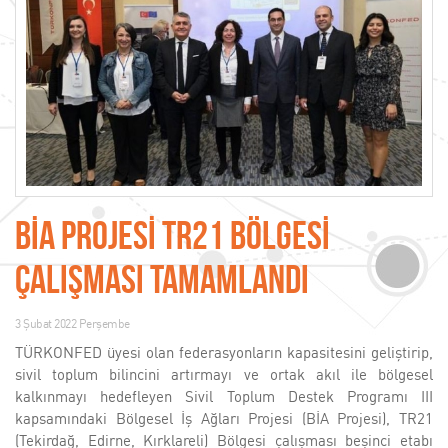
BİA PROJESİ TR21 BÖLGESİ
ÇALIŞMASI TAMAMLANDI
3 Şubat 2022 Perşembe
TÜRKONFED üyesi olan federasyonların kapasitesini geliştirip,
sivil toplum bilincini artırmayı ve ortak akıl ile bölgesel
kalkınmayı hedefleyen Sivil Toplum Destek Programı III
kapsamındaki Bölgesel İş Ağları Projesi (BİA Projesi), TR21
(Tekirdağ, Edirne, Kırklareli) Bölgesi çalışması beşinci etabı