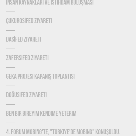
İnsan Kaynakları ve İstihdam Buluşması
ÇUKUROSİFED Ziyareti
DASİFED Ziyareti
ZAFERSİFED Ziyareti
GEKA Projesi Kapanış Toplantısı
DOĞUSİFED Ziyareti
Ben Bir Bireyim Kendime Yeterim
4. Forum Mobing'te, "Türkiye'de Mobing" konuşuldu.