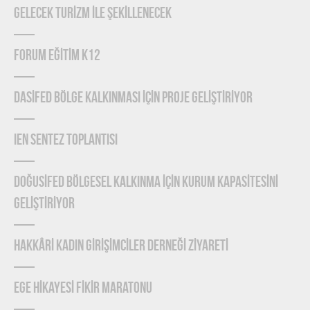
GELECEK TURİZM İLE ŞEKİLLENECEK
FORUM EĞİTİM K12
DASİFED BÖLGE KALKINMASI İÇİN PROJE GELİŞTİRİYOR
IEN Sentez Toplantısı
DOĞUSİFED BÖLGESEL KALKINMA İÇİN KURUM KAPASİTESİNİ
GELİŞTİRİYOR
HAKKÂRİ KADIN GİRİŞİMCİLER DERNEĞİ ZİYARETİ
EGE HİKAYESİ FİKİR MARATONU