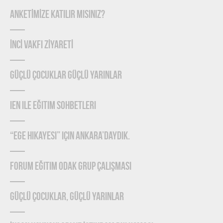
ANKETİMİZE KATILIR MISINIZ?
İNCİ VAKFI ZİYARETİ
Güçlü Çocuklar Güçlü Yarınlar
IEN ile Eğitim Sohbetleri
“Ege Hikayesi” için Ankara’daydık.
Forum Eğitim Odak Grup Çalışması
Güçlü Çocuklar, Güçlü Yarınlar