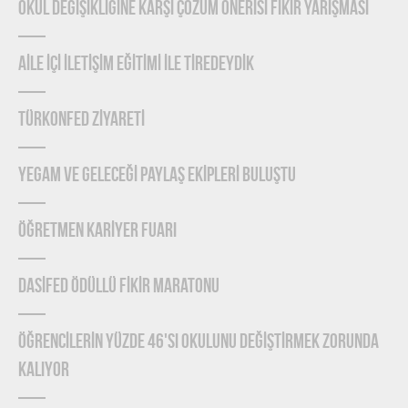
OKUL DEĞİŞİKLİĞİNE KARŞI ÇÖZÜM ÖNERİSİ FİKİR YARIŞMASI
AİLE İÇİ İLETİŞİM EĞİTİMİ İLE TİREDEYDİK
TÜRKONFED ZİYARETİ
YEGAM ve GELECEĞİ PAYLAŞ EKİPLERİ BULUŞTU
ÖĞRETMEN KARİYER FUARI
DASİFED ÖDÜLLÜ FİKİR MARATONU
ÖĞRENCİLERİN YÜZDE 46'SI OKULUNU DEĞİŞTİRMEK ZORUNDA
KALIYOR