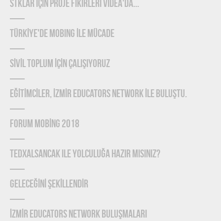
STKLAR İÇİN PROJE FİKİRLERİ VİDEA'DA...
TÜRKİYE'DE MOBING İLE MÜCADE
SİVİL TOPLUM İÇİN ÇALIŞIYORUZ
EĞİTİMCİLER, İZMİR EDUCATORS NETWORK İLE BULUŞTU.
FORUM MOBİNG 2018
TEDxAlsancak ile Yolculuğa Hazır mısınız?
GELECEĞİNİ ŞEKİLLENDİR
İZMİR EDUCATORS NETWORK BULUŞMALARI