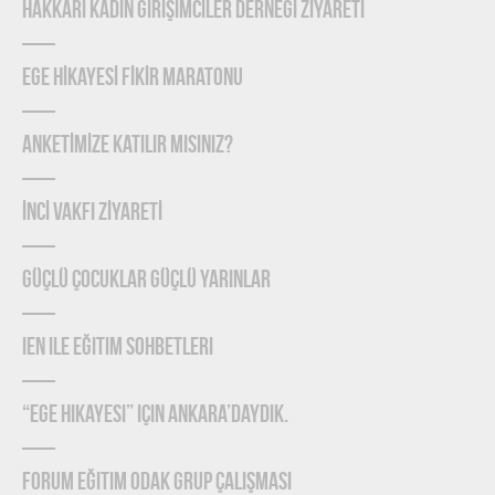
HAKKÂRİ KADIN GİRİŞİMCİLER DERNEĞİ ZİYARETİ
EGE HİKAYESİ FİKİR MARATONU
ANKETİMİZE KATILIR MISINIZ?
İNCİ VAKFI ZİYARETİ
Güçlü Çocuklar Güçlü Yarınlar
IEN ile Eğitim Sohbetleri
“Ege Hikayesi” için Ankara’daydık.
Forum Eğitim Odak Grup Çalışması