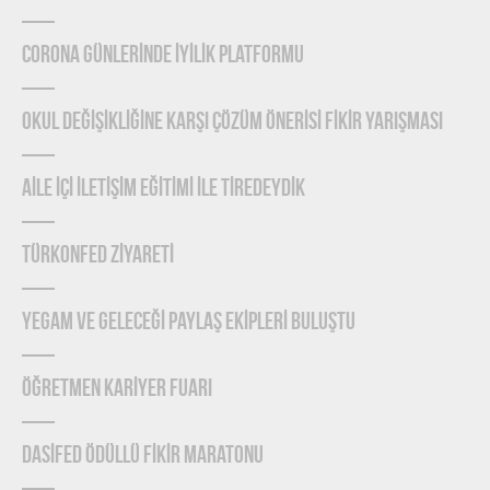
CORONA GÜNLERİNDE İYİLİK PLATFORMU
OKUL DEĞİŞİKLİĞİNE KARŞI ÇÖZÜM ÖNERİSİ FİKİR YARIŞMASI
AİLE İÇİ İLETİŞİM EĞİTİMİ İLE TİREDEYDİK
TÜRKONFED ZİYARETİ
YEGAM ve GELECEĞİ PAYLAŞ EKİPLERİ BULUŞTU
ÖĞRETMEN KARİYER FUARI
DASİFED ÖDÜLLÜ FİKİR MARATONU