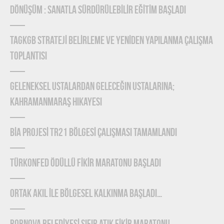
DÖNÜŞÜM : SANATLA SÜRDÜRÜLEBİLİR EĞİTİM BAŞLADI
TAGKGB STRATEJİ BELİRLEME ve YENİDEN YAPILANMA ÇALIŞMA
TOPLANTISI
Geleneksel Ustalardan Geleceğin Ustalarına;
Kahramanmaraş Hikayesi
BİA PROJESİ TR21 BÖLGESİ ÇALIŞMASI TAMAMLANDI
TÜRKONFED Ödüllü FİKİR Maratonu Başladı
ORTAK AKIL İLE BÖLGESEL KALKINMA BAŞLADI…