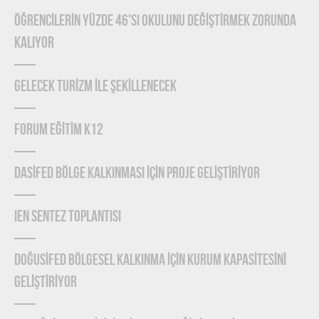
ÖĞRENCİLERİN YÜZDE 46'SI OKULUNU DEĞİŞTİRMEK ZORUNDA
KALIYOR
GELECEK TURİZM İLE ŞEKİLLENECEK
FORUM EĞİTİM K12
DASİFED BÖLGE KALKINMASI İÇİN PROJE GELİŞTİRİYOR
IEN Sentez Toplantısı
DOĞUSİFED BÖLGESEL KALKINMA İÇİN KURUM KAPASİTESİNİ
GELİŞTİRİYOR