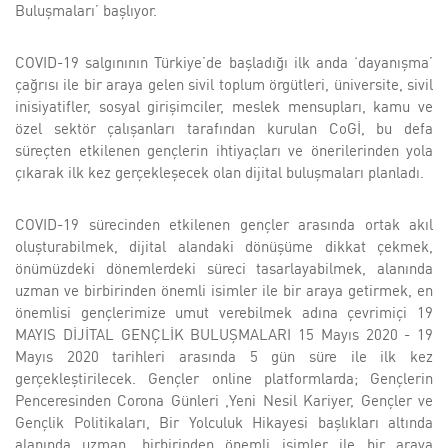
Buluşmaları’ başlıyor.
COVID-19 salgınının Türkiye’de başladığı ilk anda ‘dayanışma’
çağrısı ile bir araya gelen sivil toplum örgütleri, üniversite, sivil
inisiyatifler, sosyal girişimciler, meslek mensupları, kamu ve
özel sektör çalışanları tarafından kurulan CoGİ, bu defa
süreçten etkilenen gençlerin ihtiyaçları ve önerilerinden yola
çıkarak ilk kez gerçekleşecek olan dijital buluşmaları planladı.
COVID-19 sürecinden etkilenen gençler arasında ortak akıl
oluşturabilmek, dijital alandaki dönüşüme dikkat çekmek,
önümüzdeki dönemlerdeki süreci tasarlayabilmek, alanında
uzman ve birbirinden önemli isimler ile bir araya getirmek, en
önemlisi gençlerimize umut verebilmek adına çevrimiçi 19
MAYIS DİJİTAL GENÇLİK BULUŞMALARI 15 Mayıs 2020 - 19
Mayıs 2020 tarihleri arasında 5 gün süre ile ilk kez
gerçekleştirilecek. Gençler online platformlarda; Gençlerin
Penceresinden Corona Günleri ,Yeni Nesil Kariyer, Gençler ve
Gençlik Politikaları, Bir Yolculuk Hikayesi başlıkları altında
alanında uzman, birbirinden önemli isimler ile bir araya