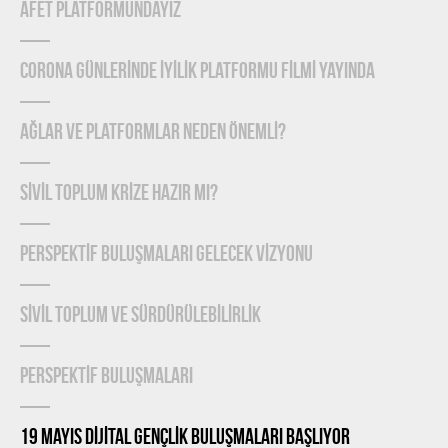
AFET PLATFORMUNDAYIZ
CORONA GÜNLERİNDE İYİLİK PLATFORMU FİLMİ YAYINDA
Ağlar ve Platformlar Neden Önemlİ?
SİVİL TOPLUM KRİZE HAZIR MI?
PERSPEKTİF BULUŞMALARI GELECEK VİZYONU
SİVİL TOPLUM VE SÜRDÜRÜLEBİLİRLİK
PERSPEKTİF BULUŞMALARI
19 MAYIS DİJİTAL GENÇLİK BULUŞMALARI BAŞLIYOR