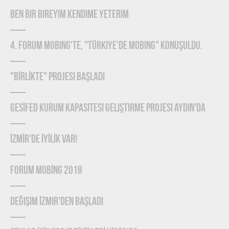
Ben Bir Bireyim Kendime Yeterim
4. Forum Mobing'te, "Türkiye'de Mobing" konuşuldu.
"BİRLİKTE" Projesi Başladı
GESİFED Kurum Kapasitesi Geliştirme Projesi Aydın'da
İZMİR'de İYİLİK Var!
FORUM MOBİNG 2018
Değişim İzmir'den Başladı