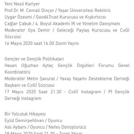
Yeni Nesil Kariyer
Prof.Dr. M. Cemali Dinçer / Yaşar Üniversitesi Rektörü
Uygar Özesmi / Good4Trust Kurucusu ve Kışkırtıcısı
Çağlar Çabuk / 4. Boyut Akademi İK ve Yönetim Danışmanı
Moderatör Oya Demir / Geleceği Paylaş Kurucusu ve CoGİ
Sözcüsü
16 Mayıs 2020 saat 16.00 Zoom Yayını
Gençler ve Gençlik Politikaları
Hasan Oğuzhan Aytaç Gençlik Örgütleri Forumu Genel
Koordinatörü
Moderatör Metin Şavural / Yavaş Yaşamı Destekleme Derneği
Başkanı ve CoGİ Sözcüsü
17 Mayıs 2020 Saat 21.30 - CoGİ Instagram / Pİ Gençlik
Derneği Instagram
Bir Yolculuk Hikayesi
Eylül Demirpehlivan / Oyuncu
Aslı Aybars / Oyuncu / Nefes Dönüştürücü
18 Mayıs 2020 Saat 21.30 - Zoom Yayını