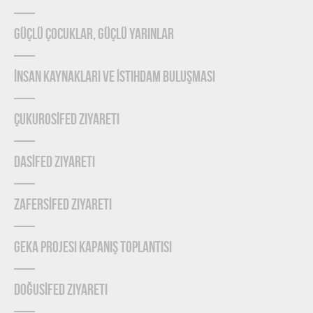
Güçlü Çocuklar, Güçlü Yarınlar
İnsan Kaynakları ve İstihdam Buluşması
ÇUKUROSİFED Ziyareti
DASİFED Ziyareti
ZAFERSİFED Ziyareti
GEKA Projesi Kapanış Toplantısı
DOĞUSİFED Ziyareti