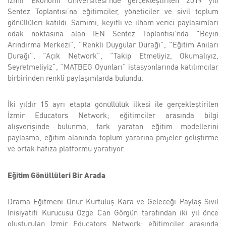
İzmir Ekonomi Üniversitesi’nde gerçekleştirilen 2019 yılı
Sentez Toplantısı’na eğitimciler, yöneticiler ve sivil toplum
gönüllüleri katıldı. Samimi, keyifli ve ilham verici paylaşımları
odak noktasına alan IEN Sentez Toplantısı’nda “Beyin
Arındırma Merkezi”, “Renkli Duygular Durağı”, “Eğitim Anıları
Durağı”, “Açık Network”, “Takip Etmeliyiz, Okumalıyız,
Seyretmeliyiz”, “MATBEG Oyunları” istasyonlarında katılımcılar
birbirinden renkli paylaşımlarda bulundu.
İki yıldır 15 ayrı etapta gönüllülük ilkesi ile gerçekleştirilen
İzmir Educators Network; eğitimciler arasında bilgi
alışverişinde bulunma, fark yaratan eğitim modellerini
paylaşma, eğitim alanında toplum yararına projeler geliştirme
ve ortak hafıza platformu yaratıyor.
Eğitim Gönüllüleri Bir Arada
Drama Eğitmeni Onur Kurtuluş Kara ve Geleceği Paylaş Sivil
İnisiyatifi Kurucusu Özge Can Görgün tarafından iki yıl önce
oluşturulan İzmir Educators Network; eğitimciler arasında