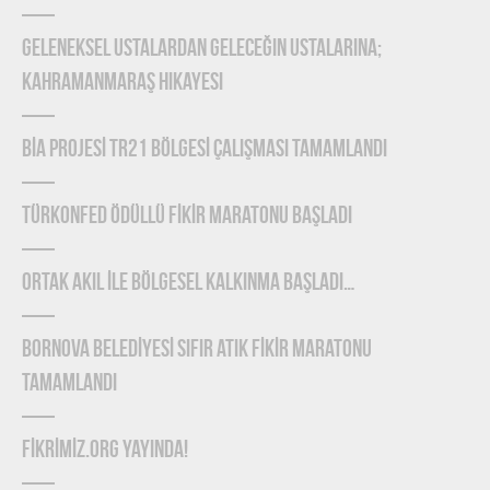
Geleneksel Ustalardan Geleceğin Ustalarına;
Kahramanmaraş Hikayesi
BİA PROJESİ TR21 BÖLGESİ ÇALIŞMASI TAMAMLANDI
TÜRKONFED Ödüllü FİKİR Maratonu Başladı
ORTAK AKIL İLE BÖLGESEL KALKINMA BAŞLADI…
BORNOVA BELEDİYESİ SIFIR ATIK FİKİR MARATONU
TAMAMLANDI
FİKRİMİZ.ORG YAYINDA!