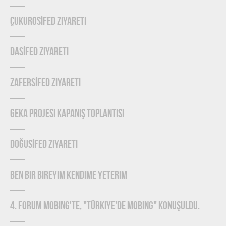
ÇUKUROSİFED Ziyareti
DASİFED Ziyareti
ZAFERSİFED Ziyareti
GEKA Projesi Kapanış Toplantısı
DOĞUSİFED Ziyareti
Ben Bir Bireyim Kendime Yeterim
4. Forum Mobing'te, "Türkiye'de Mobing" konuşuldu.