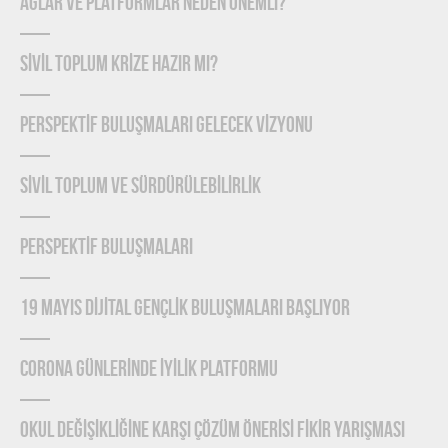
Ağlar ve Platformlar Neden Önemlİ?
SİVİL TOPLUM KRİZE HAZIR MI?
PERSPEKTİF BULUŞMALARI GELECEK VİZYONU
SİVİL TOPLUM VE SÜRDÜRÜLEBİLİRLİK
PERSPEKTİF BULUŞMALARI
19 MAYIS DİJİTAL GENÇLİK BULUŞMALARI BAŞLIYOR
CORONA GÜNLERİNDE İYİLİK PLATFORMU
OKUL DEĞİŞİKLİĞİNE KARŞI ÇÖZÜM ÖNERİSİ FİKİR YARIŞMASI