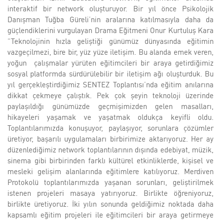
interaktif bir network oluşturuyor. Bir yıl önce Psikolojik
Danışman Tuğba Güreli’nin aralarına katılmasıyla daha da
güçlendiklerini vurgulayan Drama Eğitmeni Onur Kurtuluş Kara
“Teknolojinin hızla geliştiği günümüz dünyasında eğitimin
vazgeçilmezi, bire bir, yüz yüze iletişim. Bu alanda emek veren,
yoğun çalışmalar yürüten eğitimcileri bir araya getirdiğimiz
sosyal platformda sürdürülebilir bir iletişim ağı oluşturduk. Bu
yıl gerçekleştirdiğimiz SENTEZ Toplantısı’nda eğitim anılarına
dikkat çekmeye çalıştık. Pek çok şeyin teknoloji üzerinde
paylaşıldığı günümüzde geçmişimizden gelen masalları,
hikayeleri yaşamak ve yaşatmak oldukça keyifli oldu.
Toplantılarımızda konuşuyor, paylaşıyor, sorunlara çözümler
üretiyor, başarılı uygulamaları birbirimize aktarıyoruz. Her ay
düzenlediğimiz network toplantılarının dışında edebiyat, müzik,
sinema gibi birbirinden farklı kültürel etkinliklerde, kişisel ve
mesleki gelişim alanlarında eğitimlere katılıyoruz. Merdiven
Protokolü toplantılarımızda yaşanan sorunları, geliştirilmek
istenen projeleri masaya yatırıyoruz. Birlikte öğreniyoruz,
birlikte üretiyoruz. İki yılın sonunda geldiğimiz noktada daha
kapsamlı eğitim projeleri ile eğitimcileri bir araya getirmeye