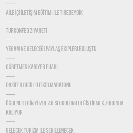
AİLE İÇİ İLETİŞİM EĞİTİMİ İLE TİREDEYDİK
TÜRKONFED ZİYARETİ
YEGAM ve GELECEĞİ PAYLAŞ EKİPLERİ BULUŞTU
ÖĞRETMEN KARİYER FUARI
DASİFED ÖDÜLLÜ FİKİR MARATONU
ÖĞRENCİLERİN YÜZDE 46'SI OKULUNU DEĞİŞTİRMEK ZORUNDA
KALIYOR
GELECEK TURİZM İLE ŞEKİLLENECEK