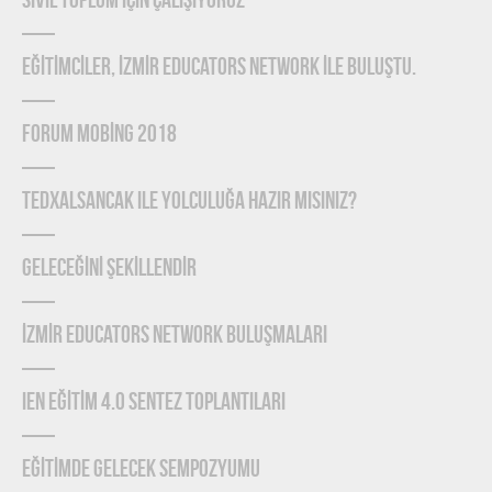
SİVİL TOPLUM İÇİN ÇALIŞIYORUZ
EĞİTİMCİLER, İZMİR EDUCATORS NETWORK İLE BULUŞTU.
FORUM MOBİNG 2018
TEDxAlsancak ile Yolculuğa Hazır mısınız?
GELECEĞİNİ ŞEKİLLENDİR
İZMİR EDUCATORS NETWORK BULUŞMALARI
IEN EĞİTİM 4.0 SENTEZ TOPLANTILARI
EĞİTİMDE GELECEK SEMPOZYUMU