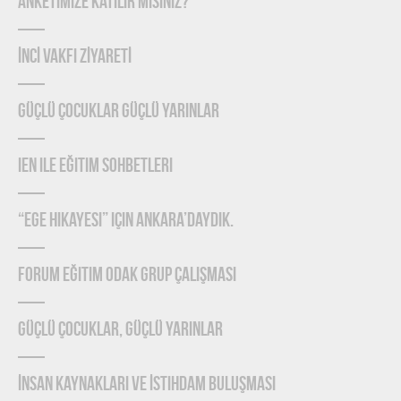
ANKETİMİZE KATILIR MISINIZ?
İNCİ VAKFI ZİYARETİ
Güçlü Çocuklar Güçlü Yarınlar
IEN ile Eğitim Sohbetleri
“Ege Hikayesi” için Ankara’daydık.
Forum Eğitim Odak Grup Çalışması
Güçlü Çocuklar, Güçlü Yarınlar
İnsan Kaynakları ve İstihdam Buluşması