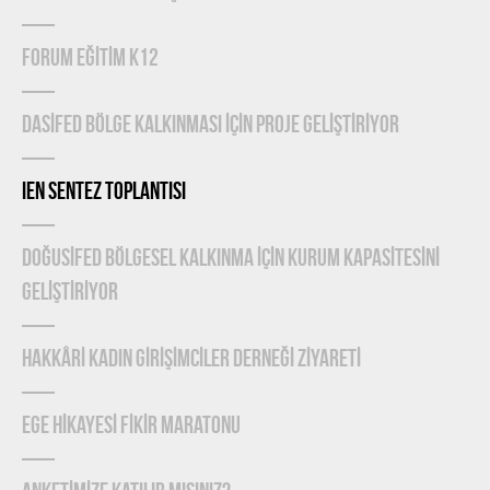
FORUM EĞİTİM K12
DASİFED BÖLGE KALKINMASI İÇİN PROJE GELİŞTİRİYOR
IEN Sentez Toplantısı
DOĞUSİFED BÖLGESEL KALKINMA İÇİN KURUM KAPASİTESİNİ
GELİŞTİRİYOR
HAKKÂRİ KADIN GİRİŞİMCİLER DERNEĞİ ZİYARETİ
EGE HİKAYESİ FİKİR MARATONU