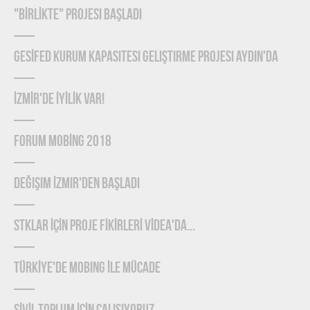
"BİRLİKTE" Projesi Başladı
GESİFED Kurum Kapasitesi Geliştirme Projesi Aydın'da
İZMİR'de İYİLİK Var!
FORUM MOBİNG 2018
Değişim İzmir'den Başladı
STKLAR İÇİN PROJE FİKİRLERİ VİDEA'DA...
TÜRKİYE'DE MOBING İLE MÜCADE