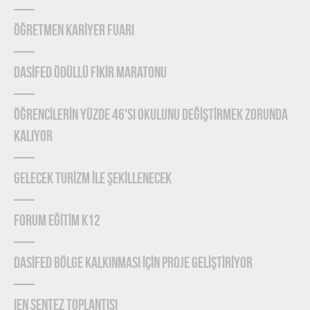
ÖĞRETMEN KARİYER FUARI
DASİFED ÖDÜLLÜ FİKİR MARATONU
ÖĞRENCİLERİN YÜZDE 46'SI OKULUNU DEĞİŞTİRMEK ZORUNDA
KALIYOR
GELECEK TURİZM İLE ŞEKİLLENECEK
FORUM EĞİTİM K12
DASİFED BÖLGE KALKINMASI İÇİN PROJE GELİŞTİRİYOR
IEN Sentez Toplantısı