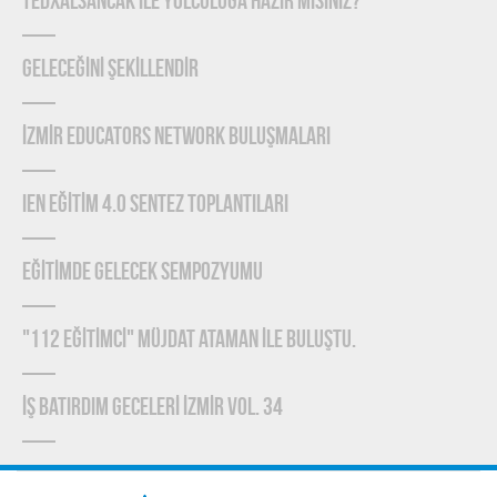
TEDxAlsancak ile Yolculuğa Hazır mısınız?
GELECEĞİNİ ŞEKİLLENDİR
İZMİR EDUCATORS NETWORK BULUŞMALARI
IEN EĞİTİM 4.0 SENTEZ TOPLANTILARI
EĞİTİMDE GELECEK SEMPOZYUMU
"112 EĞİTİMCİ" MÜJDAT ATAMAN İLE BULUŞTU.
İŞ BATIRDIM GECELERİ İZMİR VOL. 34