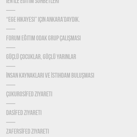
IEN ile Eğitim Sohbetleri
“Ege Hikayesi” için Ankara’daydık.
Forum Eğitim Odak Grup Çalışması
Güçlü Çocuklar, Güçlü Yarınlar
İnsan Kaynakları ve İstihdam Buluşması
ÇUKUROSİFED Ziyareti
DASİFED Ziyareti
ZAFERSİFED Ziyareti