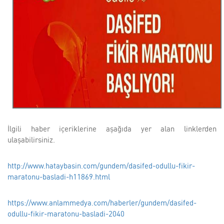
İlgili haber içeriklerine aşağıda yer alan linklerden
ulaşabilirsiniz.
http://www.hataybasin.com/gundem/dasifed-odullu-fikir-
maratonu-basladi-h11869.html
https://www.anlammedya.com/haberler/gundem/dasifed-
odullu-fikir-maratonu-basladi-2040