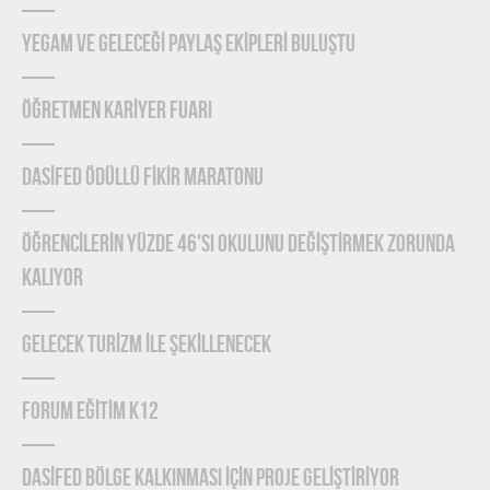
YEGAM ve GELECEĞİ PAYLAŞ EKİPLERİ BULUŞTU
ÖĞRETMEN KARİYER FUARI
DASİFED ÖDÜLLÜ FİKİR MARATONU
ÖĞRENCİLERİN YÜZDE 46'SI OKULUNU DEĞİŞTİRMEK ZORUNDA
KALIYOR
GELECEK TURİZM İLE ŞEKİLLENECEK
FORUM EĞİTİM K12
DASİFED BÖLGE KALKINMASI İÇİN PROJE GELİŞTİRİYOR