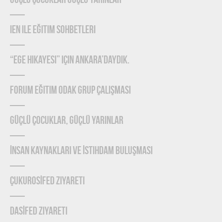
Güçlü Çocuklar Güçlü Yarınlar
IEN ile Eğitim Sohbetleri
“Ege Hikayesi” için Ankara’daydık.
Forum Eğitim Odak Grup Çalışması
Güçlü Çocuklar, Güçlü Yarınlar
İnsan Kaynakları ve İstihdam Buluşması
ÇUKUROSİFED Ziyareti
DASİFED Ziyareti