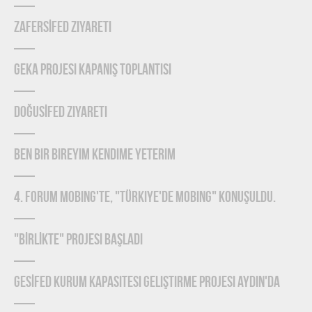
ZAFERSİFED Ziyareti
GEKA Projesi Kapanış Toplantısı
DOĞUSİFED Ziyareti
Ben Bir Bireyim Kendime Yeterim
4. Forum Mobing'te, "Türkiye'de Mobing" konuşuldu.
"BİRLİKTE" Projesi Başladı
GESİFED Kurum Kapasitesi Geliştirme Projesi Aydın'da