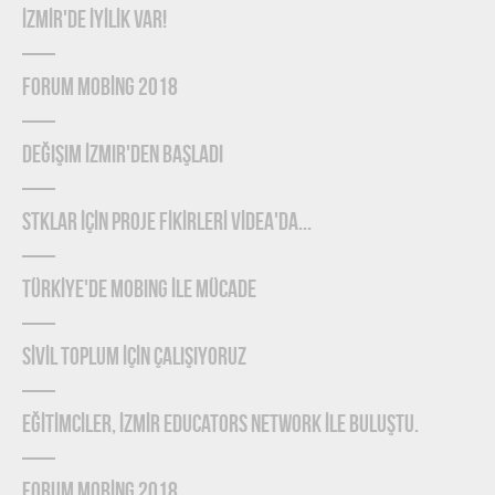
İZMİR'de İYİLİK Var!
FORUM MOBİNG 2018
Değişim İzmir'den Başladı
STKLAR İÇİN PROJE FİKİRLERİ VİDEA'DA...
TÜRKİYE'DE MOBING İLE MÜCADE
SİVİL TOPLUM İÇİN ÇALIŞIYORUZ
EĞİTİMCİLER, İZMİR EDUCATORS NETWORK İLE BULUŞTU.
FORUM MOBİNG 2018