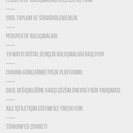
PERSPEKTİF BULUŞMALARI GELECEK VİZYONU
SİVİL TOPLUM VE SÜRDÜRÜLEBİLİRLİK
PERSPEKTİF BULUŞMALARI
19 MAYIS DİJİTAL GENÇLİK BULUŞMALARI BAŞLIYOR
CORONA GÜNLERİNDE İYİLİK PLATFORMU
OKUL DEĞİŞİKLİĞİNE KARŞI ÇÖZÜM ÖNERİSİ FİKİR YARIŞMASI
AİLE İÇİ İLETİŞİM EĞİTİMİ İLE TİREDEYDİK
TÜRKONFED ZİYARETİ