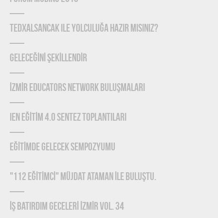
TEDxAlsancak ile Yolculuğa Hazır mısınız?
GELECEĞİNİ ŞEKİLLENDİR
İZMİR EDUCATORS NETWORK BULUŞMALARI
IEN EĞİTİM 4.0 SENTEZ TOPLANTILARI
EĞİTİMDE GELECEK SEMPOZYUMU
"112 EĞİTİMCİ" MÜJDAT ATAMAN İLE BULUŞTU.
İŞ BATIRDIM GECELERİ İZMİR VOL. 34