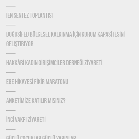
IEN Sentez Toplantısı
DOĞUSİFED BÖLGESEL KALKINMA İÇİN KURUM KAPASİTESİNİ
GELİŞTİRİYOR
HAKKÂRİ KADIN GİRİŞİMCİLER DERNEĞİ ZİYARETİ
EGE HİKAYESİ FİKİR MARATONU
ANKETİMİZE KATILIR MISINIZ?
İNCİ VAKFI ZİYARETİ