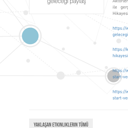
Aktörle
ile ger
Hikayesi
https:/
geleceg
https:/
hikayesi
https:/
start-ve
https:/
start-ve
Yaklaşan Etkinliklerin Tümü