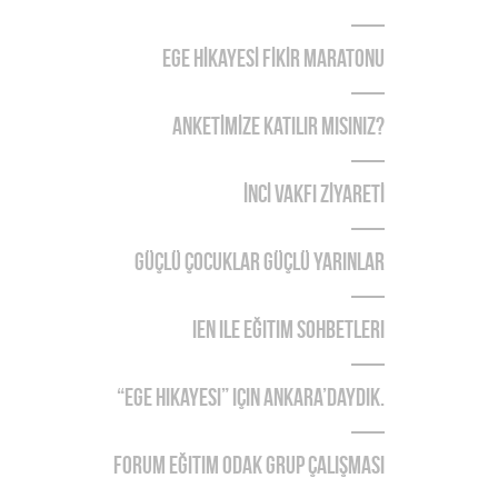
EGE HİKAYESİ FİKİR MARATONU
ANKETİMİZE KATILIR MISINIZ?
İNCİ VAKFI ZİYARETİ
Güçlü Çocuklar Güçlü Yarınlar
IEN ile Eğitim Sohbetleri
“Ege Hikayesi” için Ankara’daydık.
Forum Eğitim Odak Grup Çalışması