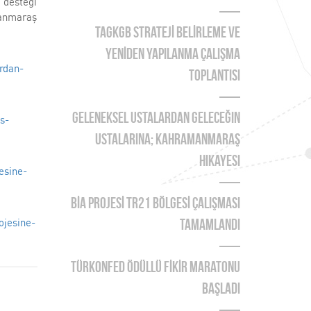
 desteği
manmaraş
TAGKGB STRATEJİ BELİRLEME ve
YENİDEN YAPILANMA ÇALIŞMA
rdan-
TOPLANTISI
Geleneksel Ustalardan Geleceğin
s-
Ustalarına; Kahramanmaraş
Hikayesi
esine-
BİA PROJESİ TR21 BÖLGESİ ÇALIŞMASI
ojesine-
TAMAMLANDI
TÜRKONFED Ödüllü FİKİR Maratonu
Başladı