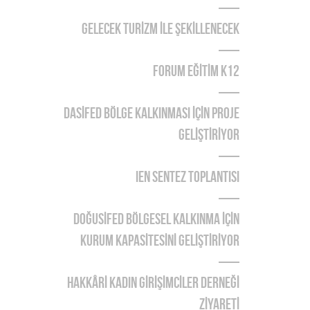
GELECEK TURİZM İLE ŞEKİLLENECEK
FORUM EĞİTİM K12
DASİFED BÖLGE KALKINMASI İÇİN PROJE
GELİŞTİRİYOR
IEN Sentez Toplantısı
DOĞUSİFED BÖLGESEL KALKINMA İÇİN
KURUM KAPASİTESİNİ GELİŞTİRİYOR
HAKKÂRİ KADIN GİRİŞİMCİLER DERNEĞİ
ZİYARETİ