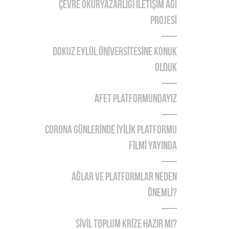
ÇEVRE OKURYAZARLIĞI İLETİŞİM AĞI
PROJESİ
DOKUZ EYLÜL ÜNİVERSİTESİNE KONUK
OLDUK
AFET PLATFORMUNDAYIZ
CORONA GÜNLERİNDE İYİLİK PLATFORMU
FİLMİ YAYINDA
Ağlar ve Platformlar Neden
Önemlİ?
SİVİL TOPLUM KRİZE HAZIR MI?