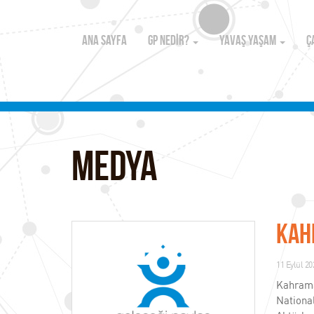
ANA SAYFA
GP NEDİR?
YAVAŞ YAŞAM
Ç
MEDYA
Kah
11 Eylül 2
Kahraman
Nationa