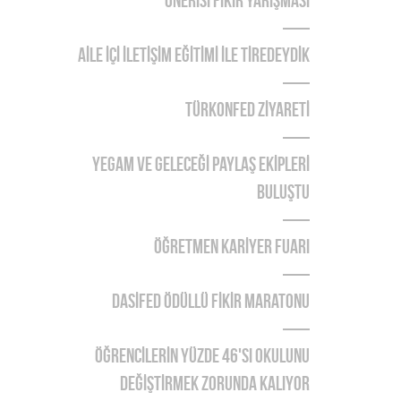
ÖNERİSİ FİKİR YARIŞMASI
AİLE İÇİ İLETİŞİM EĞİTİMİ İLE TİREDEYDİK
TÜRKONFED ZİYARETİ
YEGAM ve GELECEĞİ PAYLAŞ EKİPLERİ
BULUŞTU
ÖĞRETMEN KARİYER FUARI
DASİFED ÖDÜLLÜ FİKİR MARATONU
ÖĞRENCİLERİN YÜZDE 46'SI OKULUNU
DEĞİŞTİRMEK ZORUNDA KALIYOR