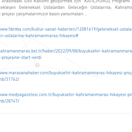
r Arasındaki Sivil Katılımı geliştirmek için “KATILIYORUZ Programı”
çekleşen Geleneksel Ustalardan Geleceğin Ustalarına; Kahra
 projesi çalışmalarımızın basın yansımaları...
/www.hbrma.com/kultur-sanat-haberleri/12081619/geleneksel-ustala
in-ustalarina-kahramanmaras-hikayesi#
/kahramanmaras.bel.tr/haber/2022/09/08/buyuksehir-kahramanmara
-projesine-start-verdi
/www.marasanahaber.com/buyuksehir-kahramanmaras-hikayesi-proj
rdi/31762/
/www.medyagazetesi.com.tr/buyuksehir-kahramanmaras-hikayesi-pr
rdi/28747/